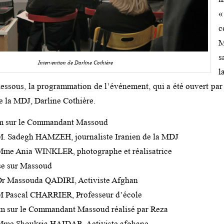
«
c
M
s
Intervention de Darline Cothière
l
-dessous, la programmation de l’événement, qui a été ouvert par
de la MDJ, Darline Cothière.
ilm sur le Commandant Massoud
 M. Sadegh HAMZEH, journaliste Iranien de la MDJ
 Mme Ania WINKLER, photographe et réalisatrice
se sur Massoud
 Dr Massouda QADIRI, Activiste Afghan
 M Pascal CHARRIER, Professeur d’école
lm sur le Commandant Massoud réalisé par Reza
 Mme Shoukria HAIDAR, Activiste afghane