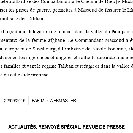
a débrouillardise des Combattants sur le Chemin de Dieu [« Mud
iser les prises de guerre, permettra à Massoud de fissurer le M
urantisme des Taliban.
, il reçoit une délégation de femmes dans la vallée du Pandjshir 
amentaux de la femme afghane. Le Commandant Massoud a été
t européen de Strasbourg, à l’initiative de Nicole Fontaine, al
 dénoncé les ingérences étrangères et sollicité une aide financ
s familles fuyant le régime Taliban et réfugiées dans la vallée d
ée de cette aide promise.
22/09/2015
PAR
MDJWEBMASTER
/
ACTUALITÉS
,
RENVOYÉ SPÉCIAL
,
REVUE DE PRESSE