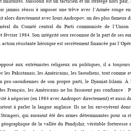
t militaires. Massoud est un tacticien et un stratège hors pair, 
oir jamais réussi à imposer une trêve avec l’Armée rouge e
iait alors directement avec Iouri Andropov, un des plus fameux
énéral du Comité central du Parti communiste de l’Union 
 février 1984. Son intégrité sera reconnue de la part de ses en
 action résistante héroïque est secrètement financée par l’Opé
pposé aux extrémistes religieux ou politiques, il a toujours
c les Pakistanais, les Américains, les Saoudiens, tout comme a
u pro-saoudiennes de son propre parti, le Djamiat-Islami. À 
des Français, les Américains ne lui faisaient pas confiance : P
cité à négocier (en 1984 avec Andropov directement) et aussi de
rtout à parler la langue anglaise. Ils ne lui envoyèrent don
Stringers, qui auraient été des armes déterminantes pour sa r
n géographique de la vallée du Pandjshir, véritable forteresse n