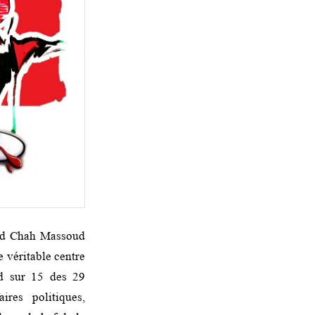
med Chah Massoud
e véritable centre
nd sur 15 des 29
ires politiques,