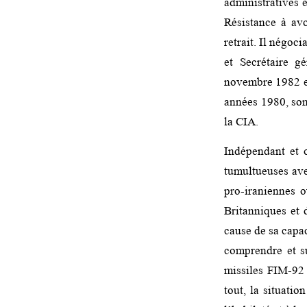
administratives e
Résistance à av
retrait. Il négoc
et Secrétaire g
novembre 1982 et
années 1980, son
la CIA.
Indépendant et o
tumultueuses ave
pro-iraniennes o
Britanniques et 
cause de sa capa
comprendre et su
missiles FIM-92 
tout, la situatio