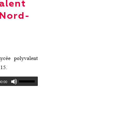
alent
(Nord-
ycée polyvalent
015.
00:00