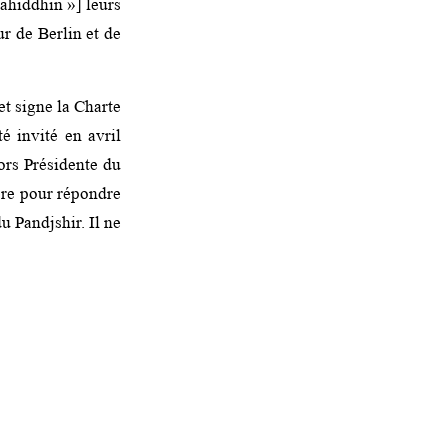
jahiddhin »] leurs
ur de Berlin et de
et signe la Charte
 invité en avril
ors Présidente du
ière pour répondre
u Pandjshir. Il ne