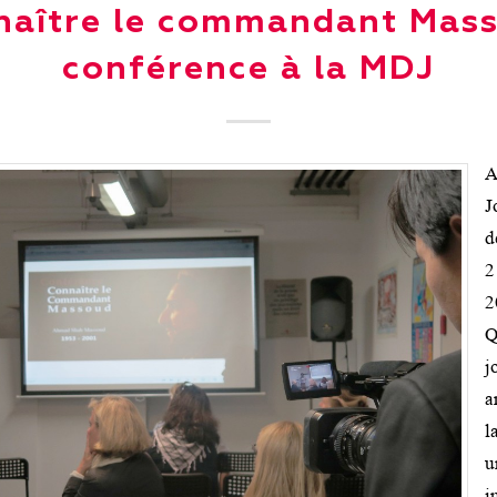
naître le commandant Mass
conférence à la MDJ
A
J
d
2
2
j
a
l
u
i