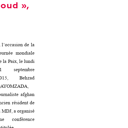
oud »,
 l’occasion de la
ournée mondiale
e la Paix, le lundi
1 septembre
015, Behzad
QAYOMZADA,
ournaliste afghan
ncien résident de
a MDJ, a organisé
ne conférence
ntitulée