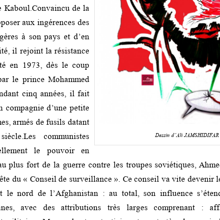
e Kaboul.Convaincu de la
pposer aux ingérences des
ngères à son pays et d’en
té, il rejoint la résistance
nité en 1973, dès le coup
 par le prince Mohammed
dant cinq années, il fait
en compagnie d’une petite
s, armés de fusils datant
iècle.Les communistes
Dessin d’Ali JAMSHIDIFAR
iellement le pouvoir en
au plus fort de la guerre contre les troupes soviétiques, Ah
tête du « Conseil de surveillance ». Ce conseil va vite devenir l
ut le nord de l’Afghanistan : au total, son influence s’éte
nes, avec des attributions très larges comprenant : affa