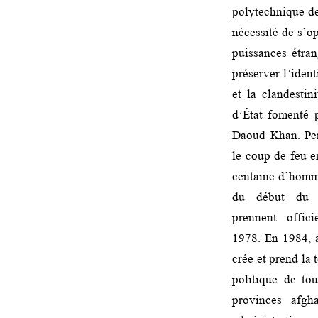
polytechnique d
nécessité de s’o
puissances étra
préserver l’identi
et la clandesti
d’État fomenté
Daoud Khan. Pen
le coup de feu 
centaine d’homme
du début du s
prennent offic
1978. En 1984, 
crée et prend la 
politique de to
provinces afgha