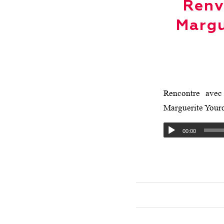
Renv
Margu
Rencontre avec
Marguerite Yourc
00:00