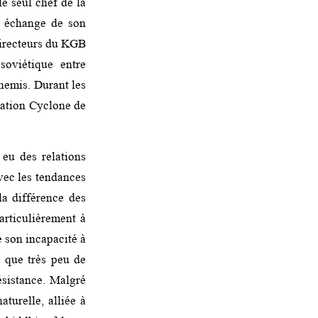
le seul chef de la
n échange de son
 directeurs du KGB
soviétique entre
nemis. Durant les
ration Cyclone de
 eu des relations
vec les tendances
la différence des
articulièrement à
 son incapacité à
c que très peu de
ésistance. Malgré
aturelle, alliée à