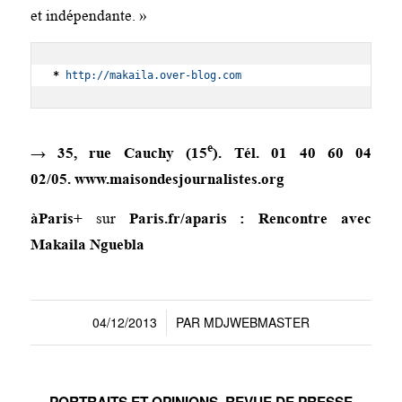
et indépendante. »
* 
http://makaila.over-blog.com
e
→
35, rue Cauchy (15
). Tél. 01 40 60 04
02/05.
www.maisondesjournalistes.org
àParis+
sur
Paris.fr/aparis
:
Rencontre avec
Makaila Nguebla
04/12/2013
PAR
MDJWEBMASTER
/
PORTRAITS ET OPINIONS
,
REVUE DE PRESSE