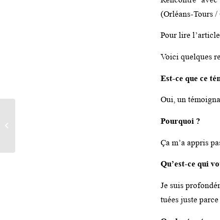
(Orléans-Tours /
Pour lire l’artic
Voici quelques re
Est-ce que ce té
Oui, un témoigna
RENVOYÉ SPÉCIAL AU
Pourquoi ?
LYCÉE EIFFEL DE
DIJON (BOURGOGNE-
Ça m’a appris pas
FRANCHE-COMTÉ)
Qu’est-ce qui vo
Je suis profondé
tuées juste parce