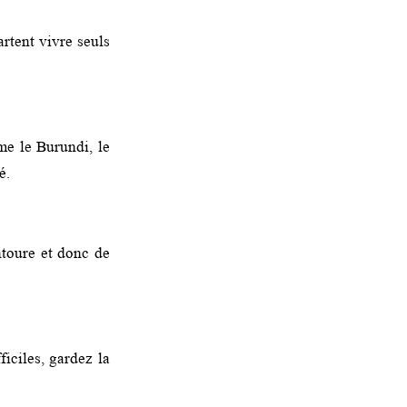
artent vivre seuls
me le Burundi, le
é.
ntoure et donc de
iciles, gardez la