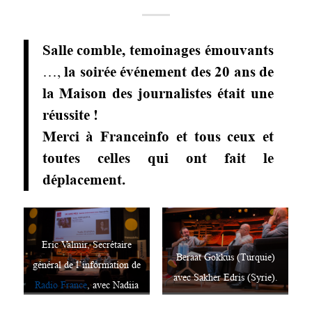
Salle comble, temoinages émouvants
…,
la soirée événement des 20 ans de
la Maison des journalistes était une
réussite !
Merci à Franceinfo et tous ceux et
toutes celles qui ont fait le
déplacement.
Eric Valmir, Secrétaire
Beraat Gokkus (Turquie)
général de l’information de
avec Sakher Edris (Syrie).
Radio France
, avec Nadiia
Ivanova (Ukraine) et Anna