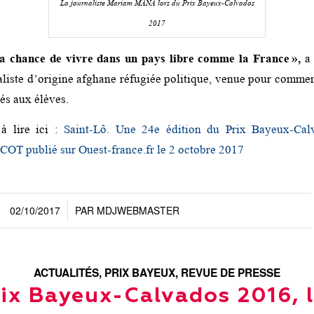
La journaliste Mariam MANA lors du Prix Bayeux-Calvados
2017
la chance de vivre dans un pays libre comme la France »,
a 
liste d’origine afghane réfugiée politique, venue pour comment
és aux élèves.
 à lire ici :
Saint-Lô. Une 24e édition du Prix Bayeux-Cal
COT publié sur Ouest-france.fr le 2 octobre 2017
02/10/2017
PAR
MDJWEBMASTER
/
ACTUALITÉS
,
PRIX BAYEUX
,
REVUE DE PRESSE
ix Bayeux-Calvados 2016, 