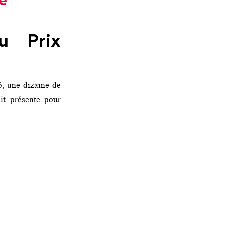
e
u Prix
ô, une dizaine de
ait présente pour