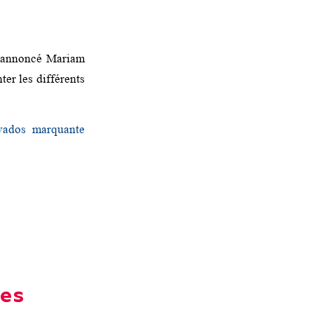
annoncé Mariam
er les différents
vados marquante
les