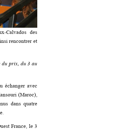
ux-Calvados des
nsi rencontrer et
 du prix, du 3 au
pu échanger avec
ansouri (Maroc),
nus dans quatre
e.
uest France, le 3