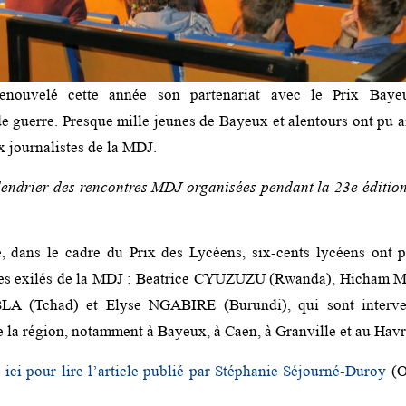
 renouvelé cette année son partenariat avec le Prix Baye
e guerre. Presque mille jeunes de Bayeux et alentours ont pu ai
x journalistes de la MDJ.
lendrier des rencontres MDJ organisées pendant la 23e édition
e
, dans le cadre du Prix des Lycéens, six-cents lycéens ont 
stes exilés de la MDJ : Beatrice CYUZUZU (Rwanda), Hicham M
A (Tchad) et Elyse NGABIRE (Burundi), qui sont interve
e la région, notamment à Bayeux, à Caen, à Granville et au Havr
 ici pour lire l’article publié par Stéphanie Séjourné-Duroy
(O