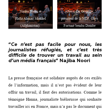
Najiba Noori et
Alberic De Gouville,
Hafiz Ahmad Miakhel
président de la MDJ, Ghys
(Afghanistan).
Fortuné bemba Dombe
(Congo Brazaville) et Elyse
Ngabire (Burundi).
“
Ce n’est pas facile pour nous, les
journalistes réfugiés, et c’est très
difficile de trouver un travail au sein
d’un média
français
”
Najiba Noori
La presse française est solidaire auprès de ces exilés
de l’information, mais il n’est pas évident de leur
offrir un travail, il faut des autorisations. Comme le
témoigne Hanna, journaliste biélorusse qui souhaite
travailler ici en France, mais n’a pas le document qui