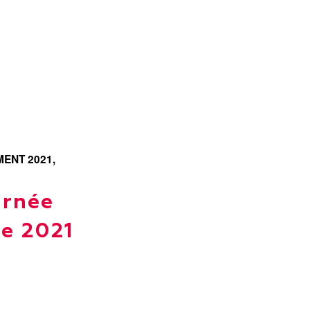
ENT 2021
,
urnée
se 2021