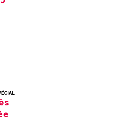
DJ
PÉCIAL
ès
ée