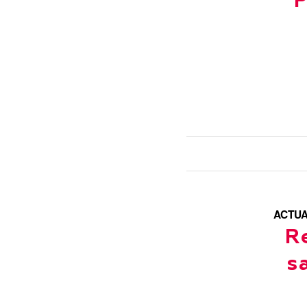
P
ACTUA
R
s