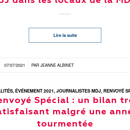
JJ dans les locaux de la M
Lire la suite
07/07/2021
PAR
JEANNE ALBINET
/
LITÉS
,
ÉVÉNEMENT 2021
,
JOURNALISTES MDJ
,
RENVOYÉ S
envoyé Spécial : un bilan tr
atisfaisant malgré une ann
tourmentée